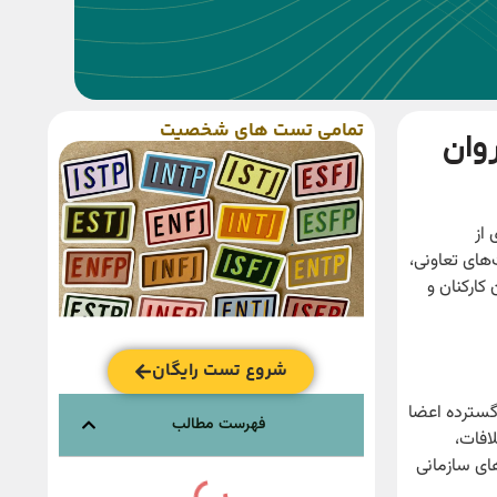
تمامی تست های شخصیت
وان
 از
های تعاونی،
کارکنان و
شروع تست رایگان
 گسترده اعضا
فهرست مطالب
افات،
ای سازمانی