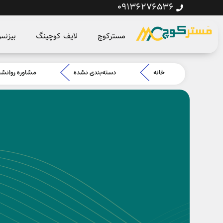
09136276536
مسترکوچ
لایف کوچینگ
بیزن
خانه
دسته‌بندی نشده
مشاوره روانشن