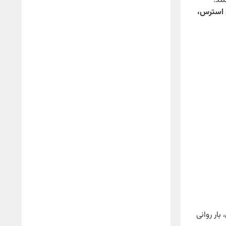
ند.
د استرس،
ار روانی