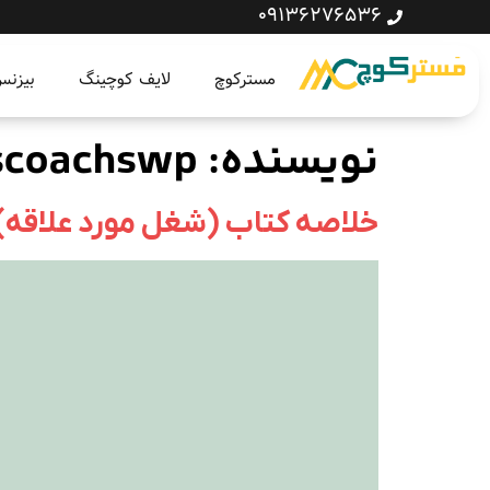
09136276536
مسترکوچ
لایف کوچینگ
بیزن
نویسنده:
coachswp
خلاصه کتاب (شغل مورد علاقه)