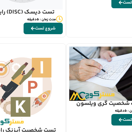
تست
تست دیسک (DISC) رایگان
مدت زمان : 5دقیقه
شروع تست
شخصیت گری ویلسون
دقیقه
تست
تست شخصیت آیزنک رای