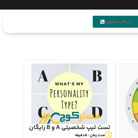
دریافت مشاوره
تست تیپ شخصیتی A و B رایگان
مدت زمان : 5دقیقه