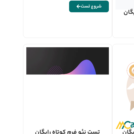
شروع تست
گان
تست نئو فرم کوتاه رایگان