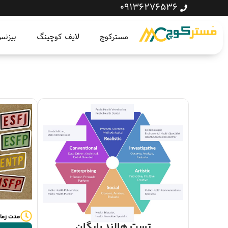
09136276536
مسترکوچ
لایف کوچینگ
بیزن
مدت زمان : 5
تست هالند رایگان