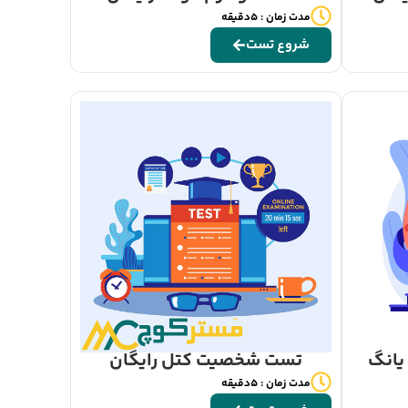
مدت زمان : 5دقیقه
شروع تست
یانگ
تست شخصیت کتل رایگان
مدت زمان : 5دقیقه