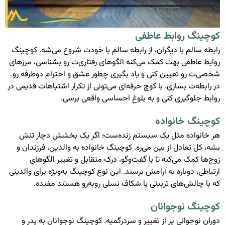
کوچینگ روابط عاطفی
رابطه سالم با دیگران، از رابطه سالم با خودت شروع می‌شه. کوچینگ
روابط عاطفی بهت کمک می‌کنه الگوهای رفتاری‌ت رو بشناسی، مرزهای
شخصی‌ت رو تعیین کنی و یاد بگیری چطور عشق و احترام دوطرفه رو
در رابطه‌ت بسازی. با کوچ حرفه‌ای می‌تونی از تکرار اشتباهات قدیمی در
روابط جلوگیری کنی و به بلوغ احساسی واقعی برسی.
کوچینگ خانواده
هر خانواده مثل یک سیستم زنده‌ست؛ اگر یک بخشش دچار تنش
بشه، کل تعادل از بین می‌ره. کوچینگ خانواده به والدین، فرزندان و
زوج‌ها کمک می‌کنه تا با گفت‌وگو، درک متقابل و تغییر الگوهای
ارتباطی، دوباره به آرامش برسند. این نوع کوچینگ به‌ویژه برای والدینی
که با چالش‌های تربیتی یا شکاف نسلی روبه‌رو هستند مفیده.
کوچینگ نوجوانان
دوران نوجوانی پر از تغییر و سردرگمیه. کوچینگ نوجوانان به پدر و