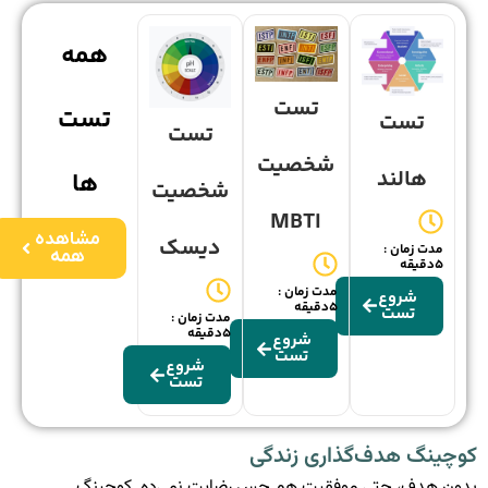
همه
تست
تست
تست
تست
شخصیت
هالند
ها
شخصیت
MBTI
مشاهده
دیسک
مدت زمان :
همه
5دقیقه
مدت زمان :
شروع
5دقیقه
تست
مدت زمان :
5دقیقه
شروع
تست
شروع
تست
کوچینگ هدف‌گذاری زندگی
بدون هدف، حتی موفقیت هم حس رضایت نمی‌ده. کوچینگ