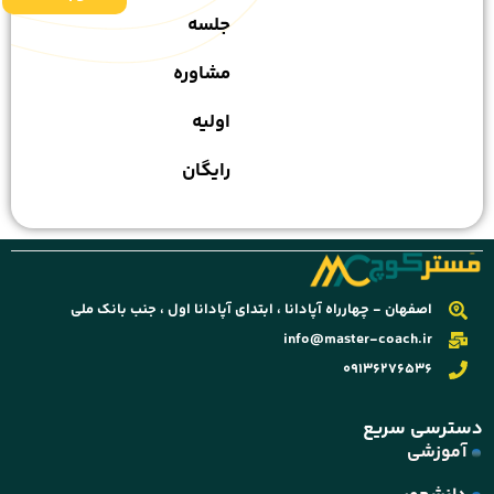
جلسه
مشاوره
اولیه
رایگان
اصفهان - چهارراه آپادانا ، ابتدای آپادانا اول ، جنب بانک ملی
info@master-coach.ir
09136276536
دسترسی سریع
آموزشی