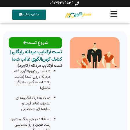
09136276536
مشاوره رایگان
شروع تست
تست آرکتایپ مردانه رایگان |
کشف کهن‌الگوی غالب شما
تست آرکتایپ مردانه (کاربرد):
شناسایی کهن‌الگوی غالب
مردانه درون شما (مانند:
پادشاه، جنگجو، جادوگر،
عاشق)
کمک به درک انگیزه‌های
عمیق، نقاط قوت و
سایه‌های شخصیتی
استفاده در کوچینگ مردان،
رشد فردی و روانشناسی