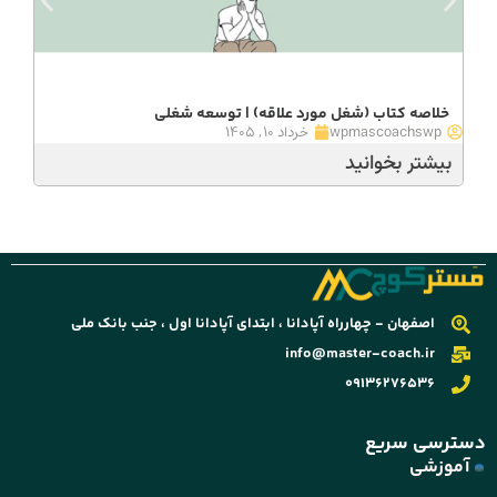
خلاصه کتاب (شغل مورد علاقه) | توسعه شغلی
wpmascoachswp
خرداد ۱۰, ۱۴۰۵
بیشتر بخوانید
اصفهان - چهارراه آپادانا ، ابتدای آپادانا اول ، جنب بانک ملی
info@master-coach.ir
09136276536
دسترسی سریع
آموزشی