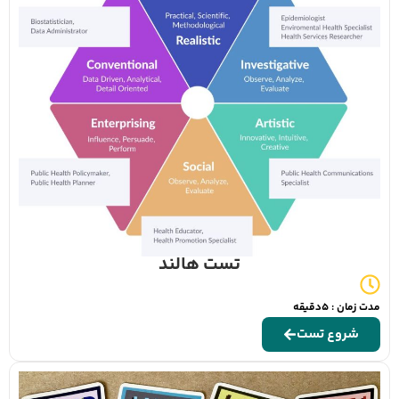
تست هالند
مدت زمان : 5دقیقه
شروع تست