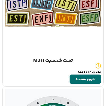
تست شخصیت MBTI
مدت زمان : 5دقیقه
شروع تست