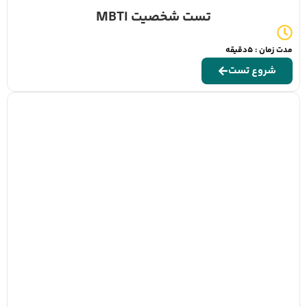
تست شخصیت MBTI
مدت زمان : 5دقیقه
شروع تست