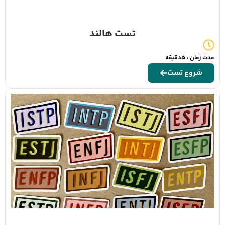
تست هالند
مدت زمان : 5دقیقه
شروع تست