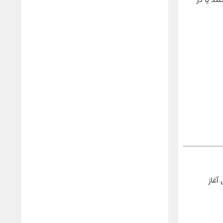
ند یا در
آغاز