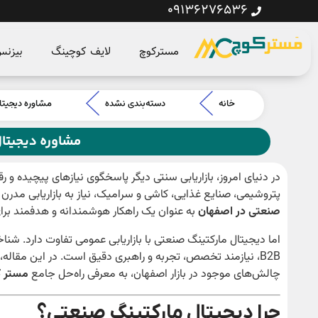
09136276536
مسترکوچ
لایف کوچینگ
بیزن
خانه
دسته‌بندی نشده
مشاوره دیجیتا
مشاوره دیجیتا
در دنیای امروز، بازاریابی سنتی دیگر پاسخگوی نیازهای پیچیده و
پتروشیمی، صنایع غذایی، کاشی و سرامیک، نیاز به بازاریابی مدر
صنعتی در اصفهان
به عنوان یک راهکار هوشمندانه و هدفمند بر
اما دیجیتال مارکتینگ صنعتی با بازاریابی عمومی تفاوت دارد. ش
B2B، نیازمند تخصص، تجربه و راهبری دقیق است. در این مقا
چالش‌های موجود در بازار اصفهان، به معرفی راه‌حل جامع
مستر 
چرا دیجیتال مارکتینگ صنعتی؟