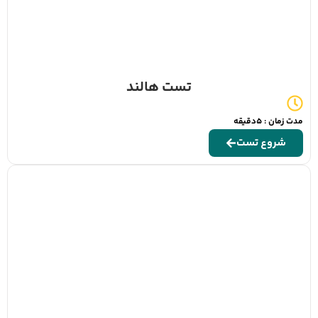
تست هالند
مدت زمان : 5دقیقه
شروع تست