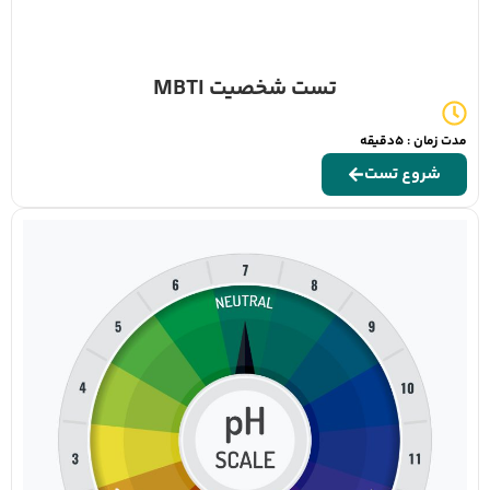
تست شخصیت MBTI
مدت زمان : 5دقیقه
شروع تست