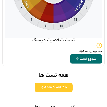
تست شخصیت دیسک
مدت زمان : 5دقیقه
شروع تست
همه تست ها
مشاهده همه