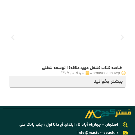
خلاصه کتاب (شغل مورد علاقه) | توسعه شغلی
مرک
wpmascoachswp
خرداد ۱۰, ۱۴۰۵
wp
بیشتر بخوانید
بیش
اصفهان - چهارراه آپادانا ، ابتدای آپادانا اول ، جنب بانک ملی
info@master-coach.ir