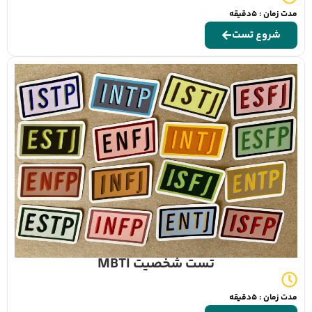
مدت زمان : 5دقیقه
شروع تست
تست شخصیت MBTI
مدت زمان : 5دقیقه