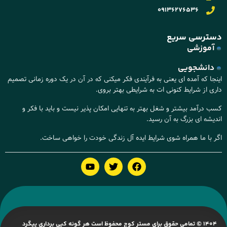
09136276536
ترسی سریع
آموزشی
دانشجویی
نجا که آمده ای یعنی به فرآیندی فکر میکنی که در آن در یک دوره زمانی تصمیم
ری از شرایط کنونی ات به شرایطی بهتر بروی.
ب درآمد بیشتر و شغل بهتر به تنهایی امکان پذیر نیست و باید با فکر و
دیشه ای بزرگ به آن رسید.
ر با ما همراه شوی شرایط ایده آل زندگی خودت را خواهی ساخت.
1404 © تمامی حقوق برای مستر کوچ محفوظ است هر گونه کپی برداری پیگرد