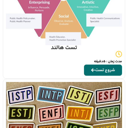
تست هالند
مدت زمان : 5دقیقه
شروع تست