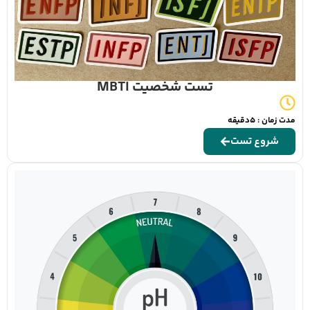
تست شخصیت MBTI
مدت زمان : 5دقیقه
شروع تست