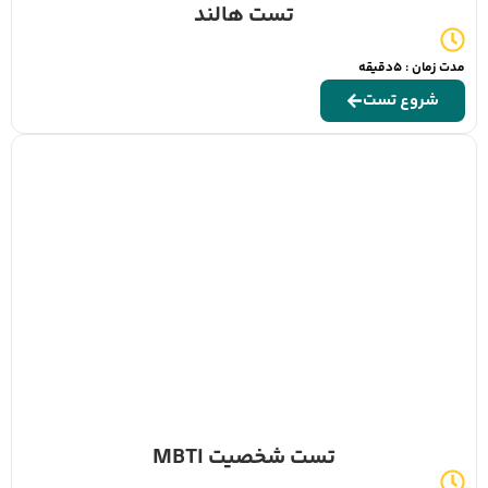
تست هالند
مدت زمان : 5دقیقه
شروع تست
تست شخصیت MBTI