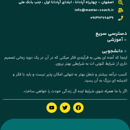
اصفهان - چهارراه آپادانا ، ابتدای آپادانا اول ، جنب بانک ملی
info@master-coach.ir
09136276536
دسترسی سریع
آموزشی
دانشجویی
اینجا که آمده ای یعنی به فرآیندی فکر میکنی که در آن در یک دوره زمانی تصمیم
داری از شرایط کنونی ات به شرایطی بهتر بروی.
کسب درآمد بیشتر و شغل بهتر به تنهایی امکان پذیر نیست و باید با فکر و
اندیشه ای بزرگ به آن رسید.
اگر با ما همراه شوی شرایط ایده آل زندگی خودت را خواهی ساخت.