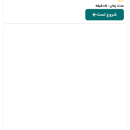
مدت زمان : 5دقیقه
شروع تست