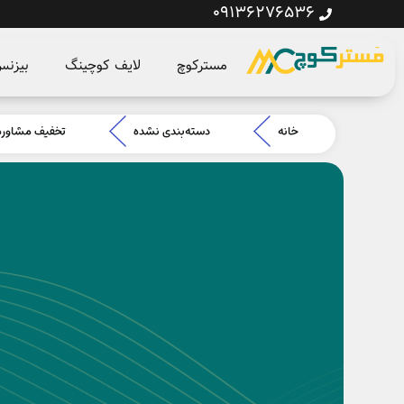
09136276536
مسترکوچ
لایف کوچینگ
بیزن
خانه
دسته‌بندی نشده
تخفیف مشاوره 