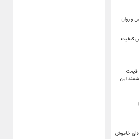
ن و روان
یش کیفیت
 قیمت
زشمند این
ده‌ای خاموش