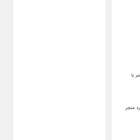
ر با
د منجر