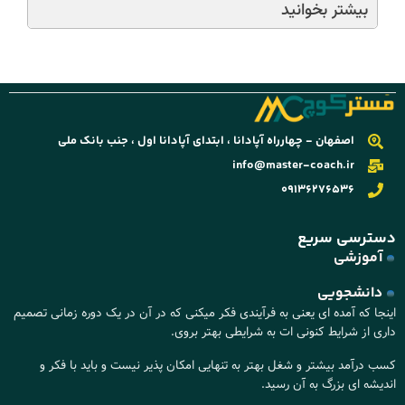
بیشتر بخوانید
بیش
اصفهان - چهارراه آپادانا ، ابتدای آپادانا اول ، جنب بانک ملی
info@master-coach.ir
09136276536
ترسی سریع
آموزشی
دانشجویی
نجا که آمده ای یعنی به فرآیندی فکر میکنی که در آن در یک دوره زمانی تصمیم
ری از شرایط کنونی ات به شرایطی بهتر بروی.
ب درآمد بیشتر و شغل بهتر به تنهایی امکان پذیر نیست و باید با فکر و
دیشه ای بزرگ به آن رسید.