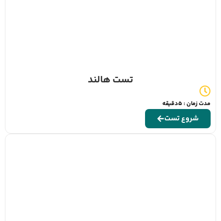
تست هالند
مدت زمان : 5دقیقه
شروع تست