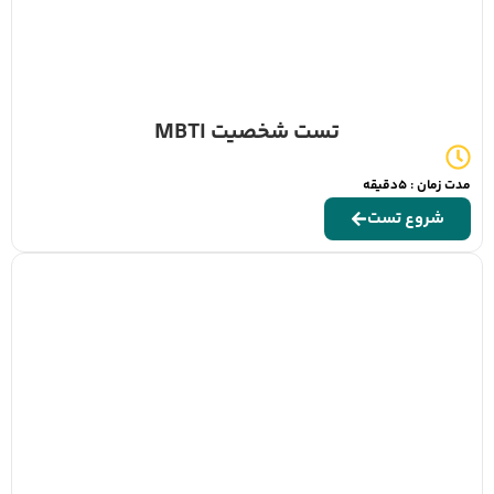
تست شخصیت MBTI
مدت زمان : 5دقیقه
شروع تست