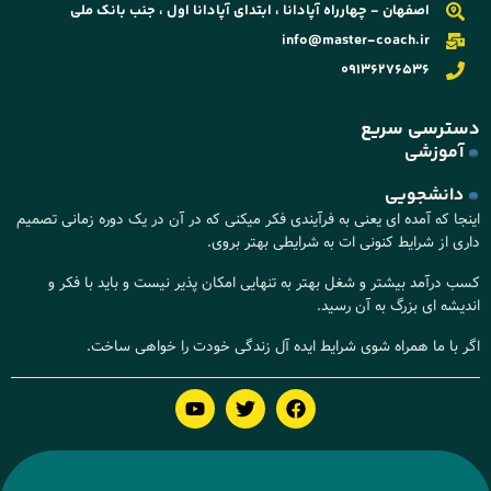
اصفهان - چهارراه آپادانا ، ابتدای آپادانا اول ، جنب بانک ملی
info@master-coach.ir
09136276536
دسترسی سریع
آموزشی
دانشجویی
اینجا که آمده ای یعنی به فرآیندی فکر میکنی که در آن در یک دوره زمانی تصمیم
داری از شرایط کنونی ات به شرایطی بهتر بروی.
کسب درآمد بیشتر و شغل بهتر به تنهایی امکان پذیر نیست و باید با فکر و
اندیشه ای بزرگ به آن رسید.
اگر با ما همراه شوی شرایط ایده آل زندگی خودت را خواهی ساخت.