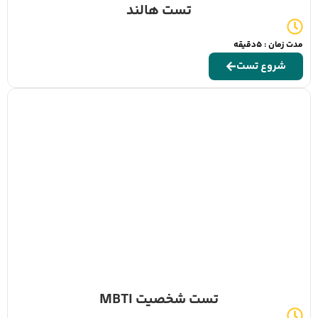
تست هالند
مدت زمان : 5دقیقه
شروع تست
تست شخصیت MBTI