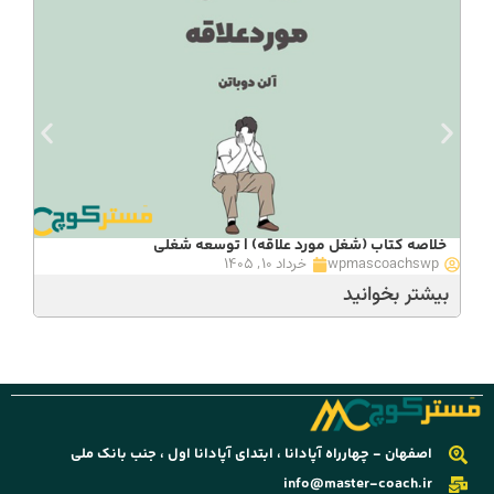
خلاصه کتاب (شغل مورد علاقه) | توسعه شغلی
م
wpmascoachswp
خرداد ۱۰, ۱۴۰۵
بیشتر بخوانید
ب
اصفهان - چهارراه آپادانا ، ابتدای آپادانا اول ، جنب بانک ملی
info@master-coach.ir