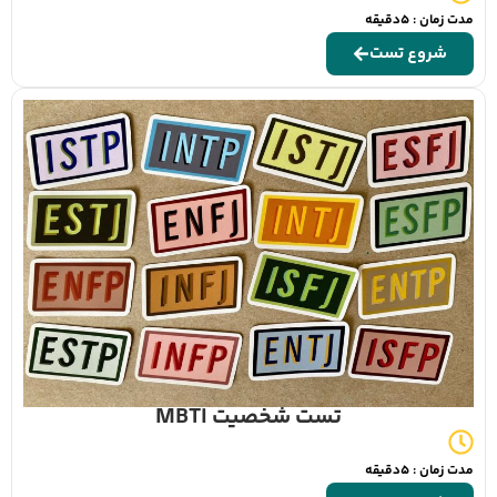
مدت زمان : 5دقیقه
شروع تست
تست شخصیت MBTI
مدت زمان : 5دقیقه