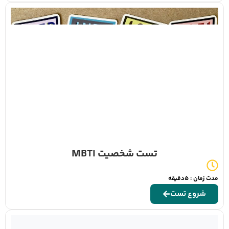
تست شخصیت MBTI
مدت زمان : 5دقیقه
شروع تست