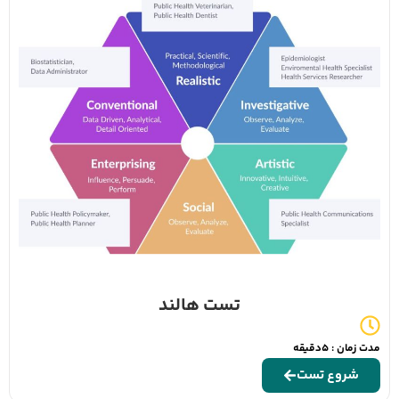
تست هالند
مدت زمان : 5دقیقه
شروع تست