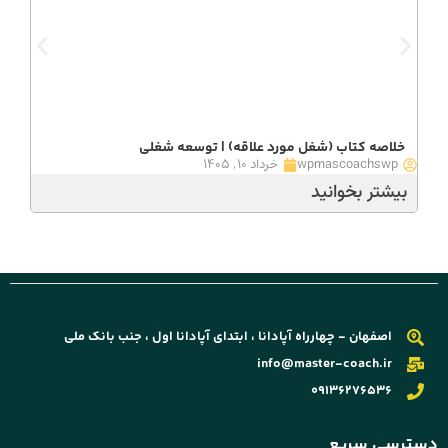
خلاصه کتاب (شغل مورد علاقه) | توسعه شغلی
مرک
wpmascoachswp
خرداد ۱۰, ۱۴۰۵
wp
بیشتر بخوانید
بیش
اصفهان - چهارراه آپادانا ، ابتدای آپادانا اول ، جنب بانک ملی
info@master-coach.ir
09136276536
ترسی سریع