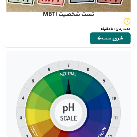
تست شخصیت MBTI
مدت زمان : 5دقیقه
شروع تست