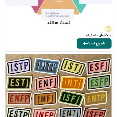
تست هالند
مدت زمان : 5دقیقه
شروع تست