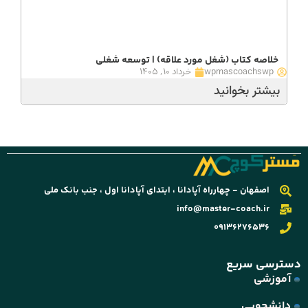
خلاصه کتاب (شغل مورد علاقه) | توسعه شغلی
wpmascoachswp
خرداد ۱۰, ۱۴۰۵
بیشتر بخوانید
اصفهان - چهارراه آپادانا ، ابتدای آپادانا اول ، جنب بانک ملی
info@master-coach.ir
09136276536
دسترسی سریع
آموزشی
دانشجویی