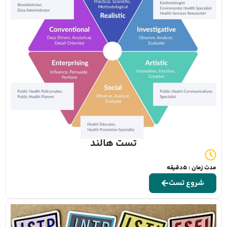
تست هالند
مدت زمان : 5دقیقه
شروع تست