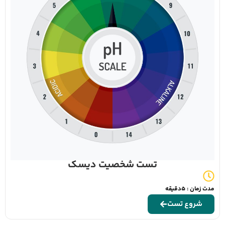
تست شخصیت دیسک
مدت زمان : 5دقیقه
شروع تست