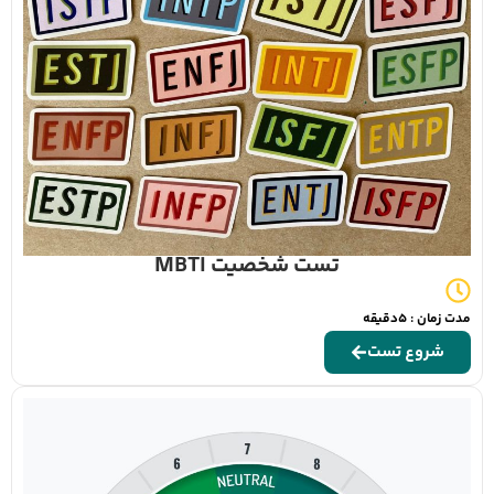
تست شخصیت MBTI
مدت زمان : 5دقیقه
شروع تست