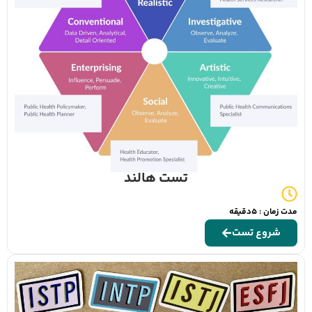
تست هالند
مدت زمان : 5دقیقه
شروع تست