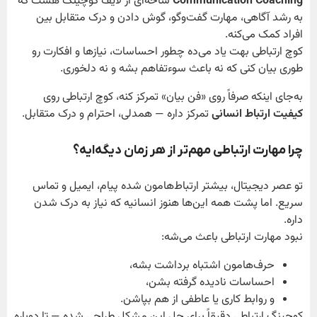
Communication Coaching
شاخه‌ای از لایف کوچینگ هست که
به رشد آگاهی، مهارت گفت‌وگو، گوش دادن و درک متقابل بین
افراد کمک می‌کنه.
کوچ ارتباطی بهت یاد می‌ده چطور احساسات، نیازها و افکارت رو
طوری بیان کنی که نه باعث سوءتفاهم بشه و نه دلخوری.
به‌جای اینکه صرفاً روی «فن بیان» تمرکز کنه، کوچ ارتباطی روی
کیفیت ارتباط انسانی
تمرکز داره — همدلی، احترام و درک متقابل.
چرا مهارت ارتباطی مهم‌تر از هر زمان دیگه‌ایه؟
تو عصر دیجیتال، بیشتر ارتباط‌هامون شده پیام، ایمیل و تماس
سریع. اما پشت همه این‌ها هنوز انسانیه که نیاز به درک شدن
داره.
نبود مهارت ارتباطی باعث می‌شه:
حرف‌هامون اشتباه برداشت بشه،
احساسات نادیده گرفته بشن،
و روابط کاری یا عاطفی از هم بپاشن.
کوچینگ ارتباطی دقیقاً برای حل این مشکل طراحی شده — تا دوباره