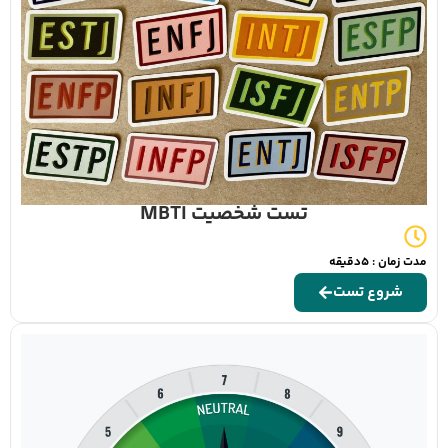
تست شخصیت MBTI
مدت زمان : 5دقیقه
شروع تست