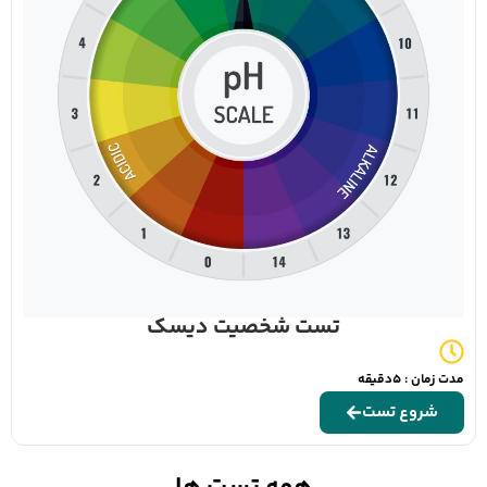
تست شخصیت دیسک
مدت زمان : 5دقیقه
شروع تست