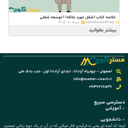
خلاصه کتاب (شغل مورد علاقه) | توسعه شغلی
wpmascoachswp
خرداد ۱۰, ۱۴۰۵
بیشتر بخوانید
اصفهان - چهارراه آپادانا ، ابتدای آپادانا اول ، جنب بانک ملی
info@master-coach.ir
09136276536
دسترسی سریع
آموزشی
دانشجویی
اینجا که آمده ای یعنی به فرآیندی فکر میکنی که در آن در یک دوره زمانی تصمیم