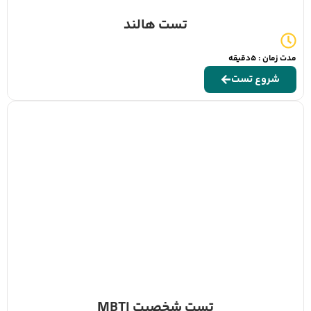
تست هالند
مدت زمان : 5دقیقه
شروع تست
تست شخصیت MBTI