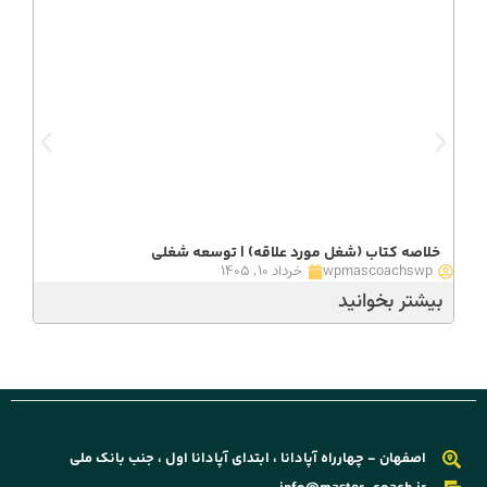
خلاصه کتاب (شغل مورد علاقه) | توسعه شغلی
wpmascoachswp
خرداد ۱۰, ۱۴۰۵
بیشتر بخوانید
اصفهان - چهارراه آپادانا ، ابتدای آپادانا اول ، جنب بانک ملی