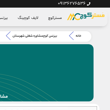
09136276536
مسترکوچ
لایف کوچینگ
بیزن
خانه
بیزنس کوچ
مشاوره شغلی شهرستان
مشاو