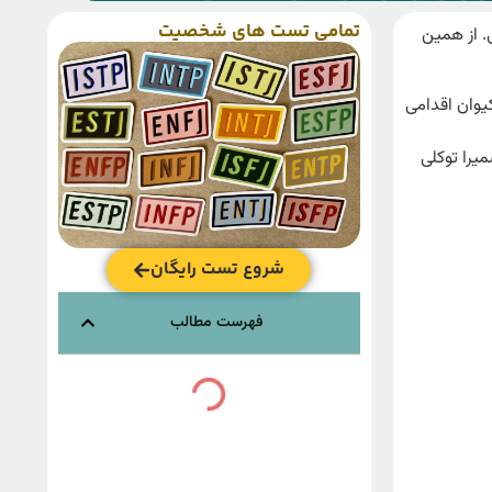
تمامی تست های شخصیت
. از همین
یوان اقدامی
یرا توکلی
شروع تست رایگان
فهرست مطالب