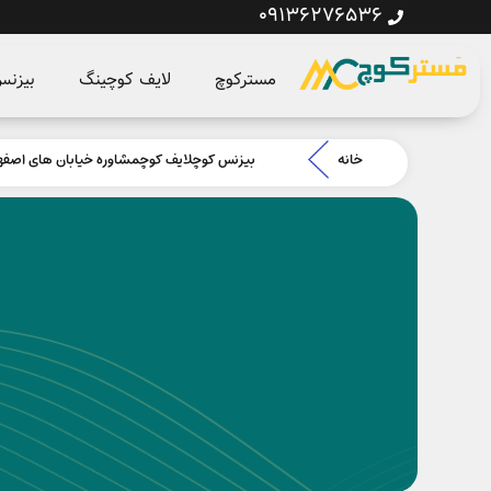
09136276536
مسترکوچ
لایف کوچینگ
بیزن
خانه
بیزنس کوچ
لایف کوچ
مشاوره خیابان های اصفه