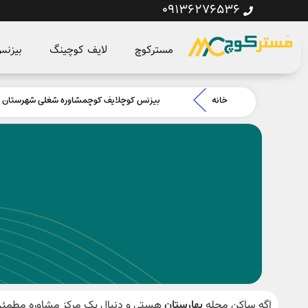
09136276536
مسترکوچ
لایف کوچینگ
بیزن
خانه
بیزنس کوچ
لایف کوچ
مشاوره شغلی شهرستان
اگه ساکن محله
بهارستان
هستی و دنبال یک مرکز مشاوره مطمئن م