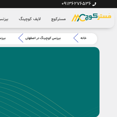
09136276536
مسترکوچ
لایف کوچینگ
بیزن
خانه
بیزنس کوچینگ در اصفهان
بیزن