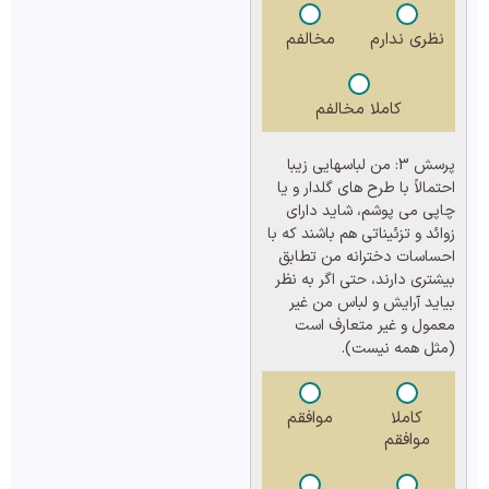
نظری ندارم
مخالفم
کاملا مخالفم
پرسش 3:
من لباسهایی زیبا
احتمالاً با طرح های گلدار و یا
چاپی می پوشم، شاید دارای
زوائد و تزئیناتی هم باشند که با
احساسات دخترانه من تطابق
بیشتری دارند، حتی اگر به نظر
بیاید آرایش و لباس من غیر
معمول و غیر متعارف است
(مثل همه نیست).
کاملا
موافقم
موافقم