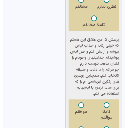
نظری ندارم
مخالفم
کاملا مخالفم
پرسش 5:
من عاشق این هستم
که خیلی زنانه و جذاب لباس
بپوشم و آرایش کنم و طرز لباس
پوشیدنم جذابیتهای وجودم را
نشان بدهد. دوست دارم
جواهراتم را با دقت و سلیقه
انتخاب کنم، همچنین روسری
های رنگین ابریشمی ام را که
برای ست کردن با لباسهایم
استفاده می کنم.
کاملا
موافقم
موافقم