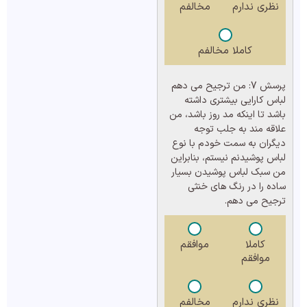
نظری ندارم
مخالفم
کاملا مخالفم
پرسش 7:
من ترجیح می دهم
لباس کارایی بیشتری داشته
باشد تا اینکه مد روز باشد، من
علاقه مند به جلب توجه
دیگران به سمت خودم با نوع
لباس پوشیدنم نیستم، بنابراین
من سبک لباس پوشیدن بسیار
ساده را در رنگ های خنثی
ترجیح می دهم.
کاملا
موافقم
موافقم
نظری ندارم
مخالفم