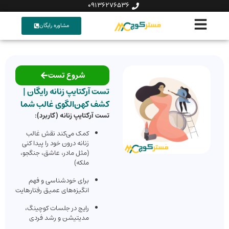
09136276536
مشاوره رایگان
شروع تست
تست آرکتایپ زنانه رایگان |
کشف کهن‌الگوی غالب شما
تست آرکتایپ زنانه (کاربرد):
کمک می‌کند نقش غالب
زنانه درون خود را پیدا کنی
(مثل مادر، عاشق، جنگجو،
ملکه)
برای خودشناسی و فهم
انگیزه‌های عمیق رفتارهایت
رایج در جلسات کوچینگ،
مدیتیشن و رشد فردی