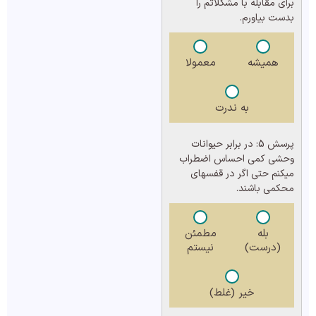
برای مقابله با مشکلاتم را
بدست بیاورم.
همیشه
معمولا
به ندرت
پرسش 5:
در برابر حیوانات
وحشی کمی احساس اضطراب
میکنم حتی اگر در قفسهای
محکمی باشند.
بله
مطمئن
(درست)
نیستم
خیر (غلط)