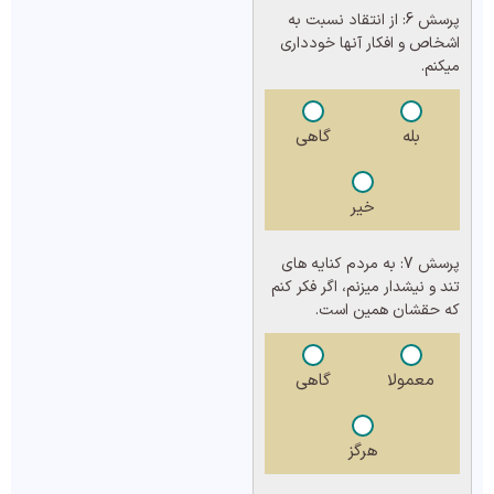
پرسش 6:
از انتقاد نسبت به
اشخاص و افکار آنها خودداری
میکنم.
بله
گاهی
خیر
پرسش 7:
به مردم کنایه های
تند و نیشدار میزنم، اگر فکر کنم
که حقشان همین است.
معمولا
گاهی
هرگز