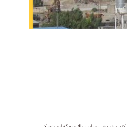
م و فروش رو پایدار بالا ببرم؟» این شهرک