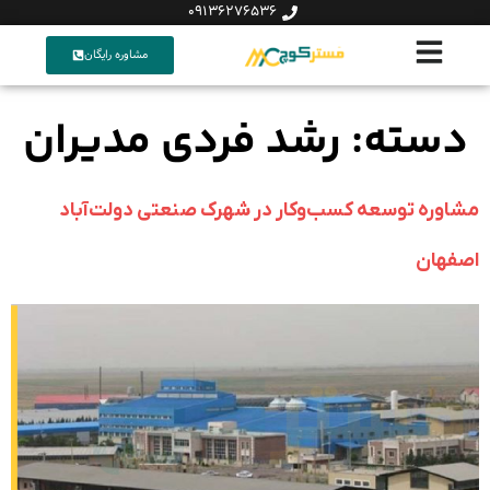
09136276536
مشاوره رایگان
دسته:
رشد فردی مدیران
مشاوره توسعه کسب‌وکار در شهرک صنعتی دولت‌آباد
اصفهان