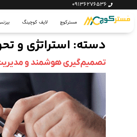
09136276536
مسترکوچ
لایف کوچینگ
بیزن
دسته:
استراتژی و تح
تصمیم‌گیری هوشمند و مدیریت 